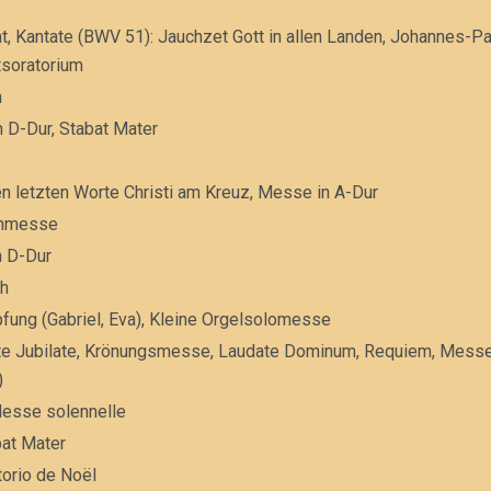
at, Kantate (BWV 51): Jauchzet Gott in allen Landen, Johannes-P
tsoratorium
m
n D-Dur, Stabat Mater
en letzten Worte Christi am Kreuz, Messe in A-Dur
ienmesse
n D-Dur
ah
pfung (Gabriel, Eva), Kleine Orgelsolomesse
ate Jubilate, Krönungsmesse, Laudate Dominum, Requiem, Messe
)
 Messe solennelle
bat Mater
torio de Noël