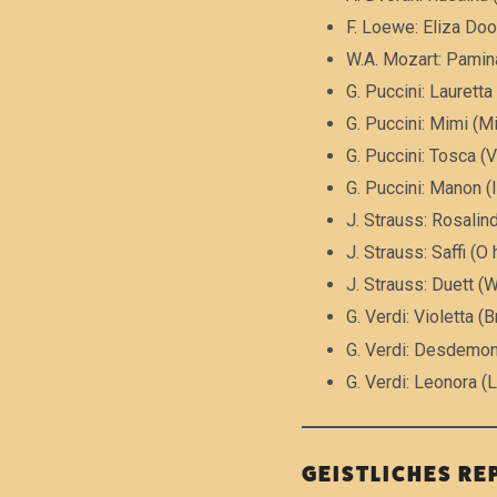
F. Loewe: Eliza Dool
W.A. Mozart: Pamin
G. Puccini: Lauretta
G. Puccini: Mimi (
G. Puccini: Tosca (V
G. Puccini: Manon (
J. Strauss: Rosali
J. Strauss: Saffi (O
J. Strauss: Duett (
G. Verdi: Violetta (B
G. Verdi: Desdemona
G. Verdi: Leonora (
GEISTLICHES RE