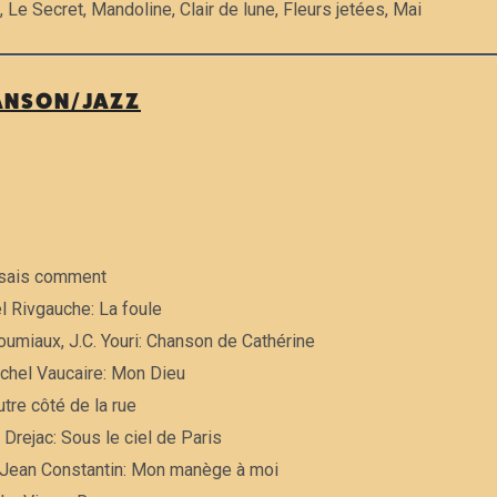
, Le Secret, Mandoline, Clair de lune, Fleurs jetées, Mai
ANSON/JAZZ
 sais comment
l Rivgauche: La foule
oumiaux, J.C. Youri: Chanson de Cathérine
chel Vaucaire: Mon Dieu
utre côté de la rue
 Drejac: Sous le ciel de Paris
 Jean Constantin: Mon manège à moi