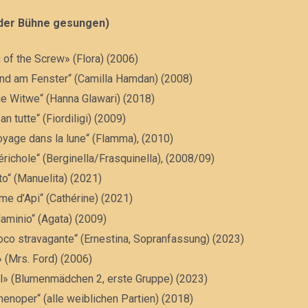
 der Bühne gesungen)
n of the Screw» (Flora) (2006)
ind am Fenster“ (Camilla Hamdan) (2008)
ige Witwe“ (Hanna Glawari) (2018)
an tutte“ (Fiordiligi) (2009)
oyage dans la lune“ (Flamma), (2010)
érichole“ (Berginella/Frasquinella), (2008/09)
to“ (Manuelita) (2021)
e d’Api“ (Cathérine) (2021)
Flaminio“ (Agata) (2009)
voco stravagante“ (Ernestina, Sopranfassung) (2023)
f» (Mrs. Ford) (2006)
al» (Blumenmädchen 2, erste Gruppe) (2023)
chenoper“ (alle weiblichen Partien) (2018)