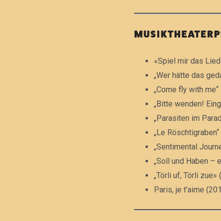
W
A
MUSIKTHEATER
–
«Spiel mir das Lied
„Wer hätte das ged
„Come fly with me“
S
„Bitte wenden! Ein
„Parasiten im Para
Ä
„Le Röschtigraben“
„Sentimental Journ
„Soll und Haben – 
N
„Törli uf, Törli zu
Paris, je t’aime (20
G