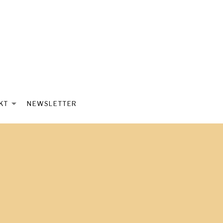
KT
NEWSLETTER
ND SUBMENU
EXPAND SUBMENU