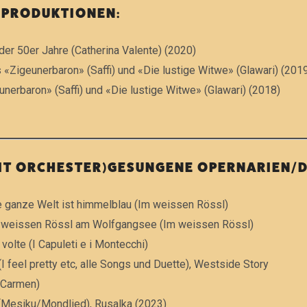
 PRODUKTIONEN:
er 50er Jahre (Catherina Valente) (2020)
«Zigeunerbaron» (Saffi) und «Die lustige Witwe» (Glawari) (201
nerbaron» (Saffi) und «Die lustige Witwe» (Glawari) (2018)
IT ORCHESTER)GESUNGENE OPERNARIEN/D
e ganze Welt ist himmelblau (Im weissen Rössl)
m weissen Rössl am Wolfgangsee (Im weissen Rössl)
e volte (I Capuleti e i Montecchi)
(I feel pretty etc, alle Songs und Duette), Westside Story
 (Carmen)
 (Mesiku/Mondlied), Rusalka (2023)