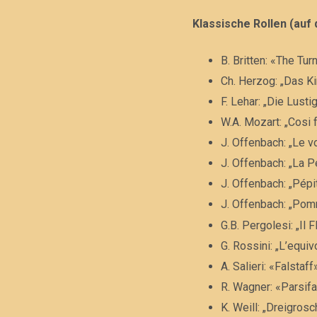
S
Klassische Rollen (auf
C
B. Britten: «The Tur
Ch. Herzog: „Das K
H
F. Lehar: „Die Lust
W.A. Mozart: „Cosi f
J. Offenbach: „Le v
I
J. Offenbach: „La P
J. Offenbach: „Pépi
W
J. Offenbach: „Pomm
G.B. Pergolesi: „Il 
G. Rossini: „L’equi
O
A. Salieri: «Falstaf
R. Wagner: «Parsif
K. Weill: „Dreigros