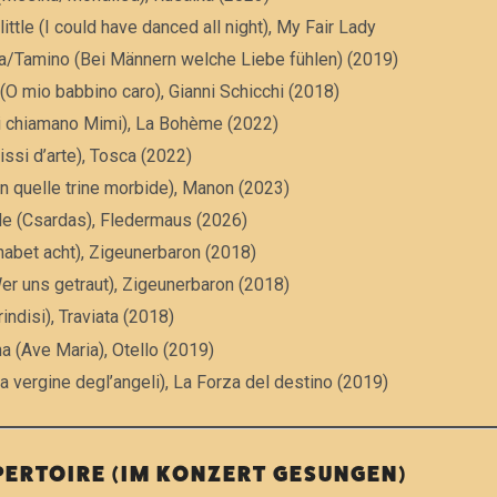
ittle (I could have danced all night), My Fair Lady
a/Tamino (Bei Männern welche Liebe fühlen) (2019)
 (O mio babbino caro), Gianni Schicchi (2018)
Mi chiamano Mimi), La Bohème (2022)
issi d’arte), Tosca (2022)
In quelle trine morbide), Manon (2023)
nde (Csardas), Fledermaus (2026)
 habet acht), Zigeunerbaron (2018)
Wer uns getraut), Zigeunerbaron (2018)
rindisi), Traviata (2018)
 (Ave Maria), Otello (2019)
La vergine degl’angeli), La Forza del destino (2019)
PERTOIRE (IM KONZERT GESUNGEN)