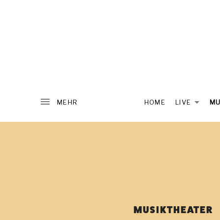
J
WORDS
&
MUSIC
U
HOME
LIVE
MU
EX
L
I
A
MUSIKTHEATER