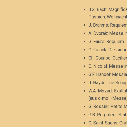
J.S. Bach: Magnific
Passion, Weihnach
J. Brahms: Requie
A. Dvorak: Messe i
G. Fauré: Requiem
C. Franck: Die sieb
Ch. Gounod: Cäcil
O. Nicolai: Messe i
G.F. Händel: Messi
J. Haydn: Die Schö
W.A. Mozart: Exult
(aus c-moll-Messe
G. Rossini: Petite
G.B. Pergolesi: Sta
C. Saint-Saëns: Ora