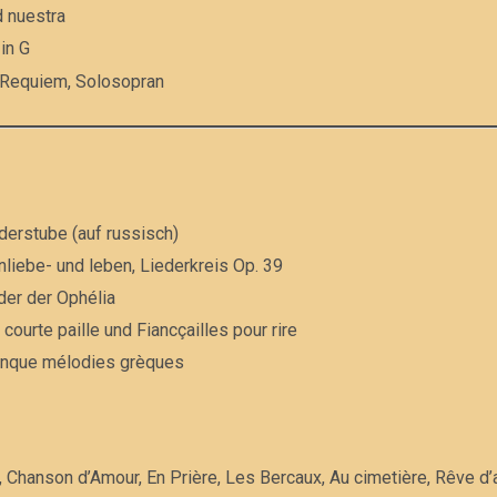
d nuestra
in G
 Requiem, Solosopran
derstube (auf russisch)
liebe- und leben, Liederkreis Op. 39
eder der Ophélia
courte paille und Fiancçailles pour rire
ussy: Cinque mélodies grèques
 Chanson d’Amour, En Prière, Les Bercaux, Au cimetière, Rêve d’