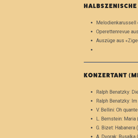
HALBSZENISCHE
E
Melodienkarussell d
Operettenrevue aus 
R
Auszüge aus «Zigeu
I
KONZERTANT (M
N
Ralph Benatzky: Di
Ralph Benatzky: I
V. Bellini: Oh quant
L. Bernstein: Maria 
G. Bizet: Habanera
A. Dvorak: Rusalka